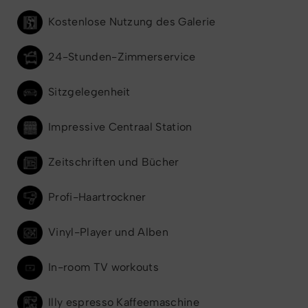
Kostenlose Nutzung des Galerie
24-Stunden-Zimmerservice
Sitzgelegenheit
Impressive Centraal Station
Zeitschriften und Bücher
Profi-Haartrockner
Vinyl-Player und Alben
In-room TV workouts
Illy espresso Kaffeemaschine