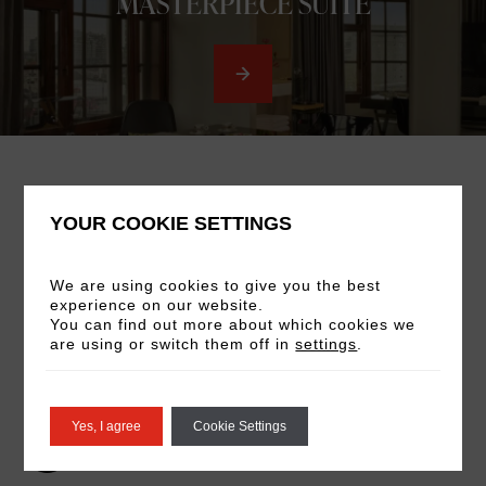
MASTERPIECE SUITE
Room Amenities
YOUR COOKIE SETTINGS
We are using cookies to give you the best
Work desk
experience on our website.
You can find out more about which cookies we
Individuell regulierbare Klimaanlage
are using or switch them off in
settings
.
Safe im Zimmer
Yes, I agree
Cookie Settings
Kostenloses WLAN