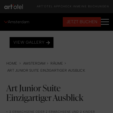
ART'OTEL APP
CHECK IN
MEINE BUCHUNGEN
JETZT BUCHEN
Amsterdam
VIEW GALLERY
HOME
>
AMSTERDAM
>
RÄUME
>
ART JUNIOR SUITE EINZIGARTIGER AUSBLICK
Art Junior Suite
Einzigartiger Ausblick
3 ERWACHSENE ODER 2 ERWACHSENE UND 2 KINDER