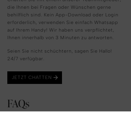
die Ihnen bei Fragen oder Wünschen gerne
behilflich sind. Kein App-Download oder Login
erforderlich, verwenden Sie einfach Whatsapp
auf Ihrem Handy! Wir haben uns verpflichtet,
Ihnen innerhalb von 3 Minuten zu antworten.
Seien Sie nicht schüchtern, sagen Sie Hallo!
24/7 verfügbar.
JETZT CHATTEN
FAQs
Sie haben eine Frage zu Ihrem Aufenthalt bei
uns? Vielleicht finden Sie die Antwort in