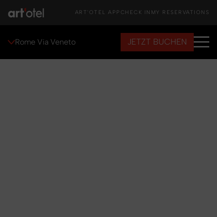
ART'OTEL APP
CHECK IN
MY RESERVATIONS
JETZT BUCHEN
Rome Via Veneto