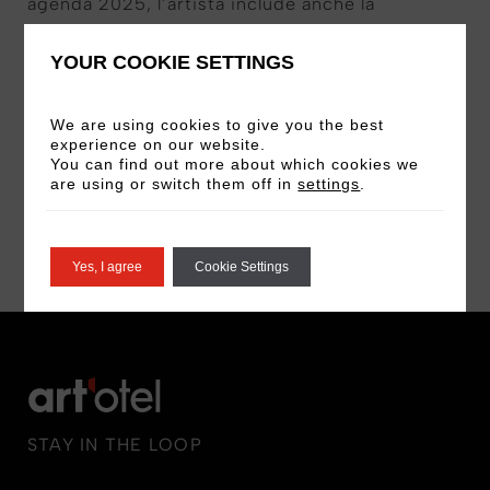
agenda 2025, l’artista include anche la
collaborazione con art’otel Rome , un hotel a 5
stelle che aprirà la sua sede nella capitale a
YOUR COOKIE SETTINGS
marzo e di cui Ruffo sarà Signature Artist.
We are using cookies to give you the best
Continuate a leggere per scoprire le altre
experience on our website.
You can find out more about which cookies we
categoria e i premiati!
are using or switch them off in
settings
.
SCOPRI DI PIÙ
Yes, I agree
Cookie Settings
STAY IN THE LOOP