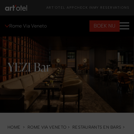
ART'OTEL APP
CHECK IN
MY RESERVATIONS
BOEK NU
Rome Via Veneto
YEZI Bar
HOME
>
ROME VIA VENETO
>
RESTAURANTS EN BARS
>