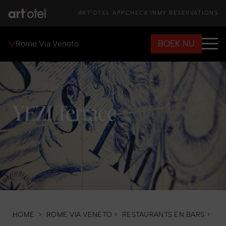
ART'OTEL APP
CHECK IN
MY RESERVATIONS
BOEK NU
Rome Via Veneto
YEZI Terrace
HOME
>
ROME VIA VENETO
>
RESTAURANTS EN BARS
>