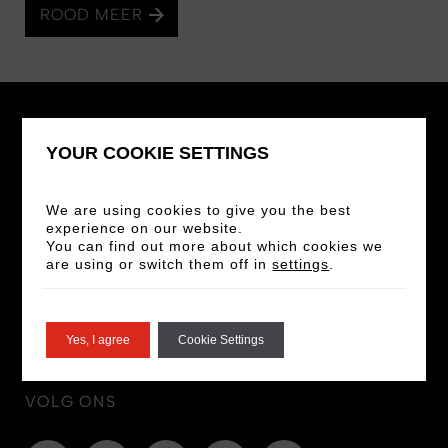
ROOD MEER
YOUR COOKIE SETTINGS
STAY IN THE LOOP
We are using cookies to give you the best
experience on our website.
You can find out more about which cookies we
Sign up for our newsletter for the latest news
are using or switch them off in
settings
.
and offers!
MELD JE AAN
Yes, I agree
Cookie Settings
VOLG ONS