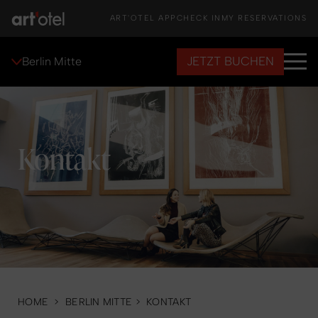
ART'OTEL APP
CHECK IN
MY RESERVATIONS
JETZT BUCHEN
Berlin Mitte
Kontakt
HOME
>
BERLIN MITTE
>
KONTAKT