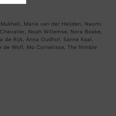
 Mukheli, Marie van der Heijden, Naomi
 Chevalier, Noah Willemse, Nora Boeke,
a de Rijk, Anna Oudhof, Sanne Kaal,
e de Wolf, Mo Cornelisse, The Nimble