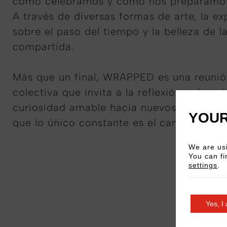
cómo celebramos y cómo nos preparamos 
A través de diversas formas de arte, la ex
sobre el paso del tiempo y la belleza de l
compartida.
Más que un final, WRAPPED es una reunió
colectiva que invita a la reflexión, a la un
curiosidad amable hacia nuevos comienz
YOUR
que lo único constante es el cambio.
We are usi
You can fi
settings
.
Yes, I