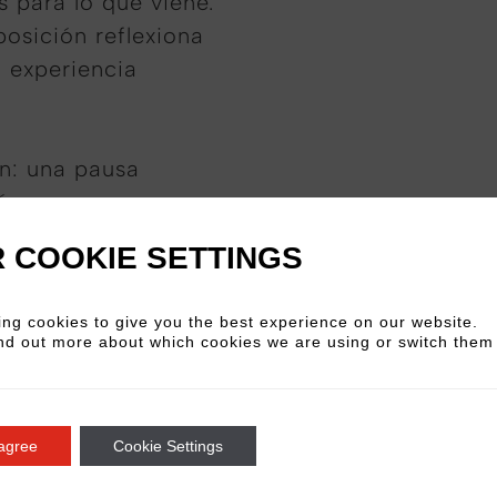
para lo que viene.
posición reflexiona
a experiencia
n: una pausa
ión y a una
os, recordándonos
 COOKIE SETTINGS
ng cookies to give you the best experience on our website.
nd out more about which cookies we are using or switch them 
 agree
Cookie Settings