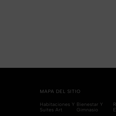
MAPA DEL SITIO
Habitaciones Y
Bienestar Y
R
Suites Art
Gimnasio
E