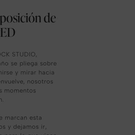
posición de
PED
NOCK STUDIO,
ño se pliega sobre
nirse y mirar hacia
nvuelve, nosotros
los momentos
n.
ue marcan esta
os y dejamos ir,