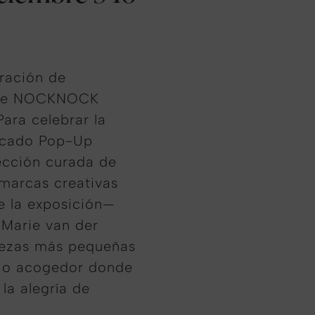
ración de
erie NOCKNOCK
ara celebrar la
rcado Pop-Up
lección curada de
 marcas creativas
de la exposición—
, Marie van der
piezas más pequeñas
cio acogedor donde
 la alegría de