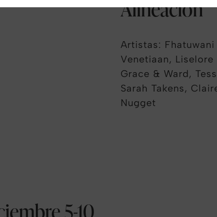
Alineación
Artistas: Fhatuwani
Venetiaan, Liselore
Grace & Ward, Tess
Sarah Takens, Clair
Nugget
ciembre 5-10