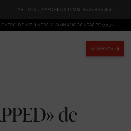
ART'OTEL APP
CHECK IN
MIS RESERVAS
ES
CENTRO DE WELLNESS Y GIMNASIO
CONTACTO
MÁS
CENTRO DE WELLNESS Y GIMNASIO
CONTACTO
RESERVAR
APPED» de