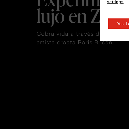
settings
.
lujo en Zagr
Yes, I
Cobra vida a través del arte d
artista croata Boris Bućan