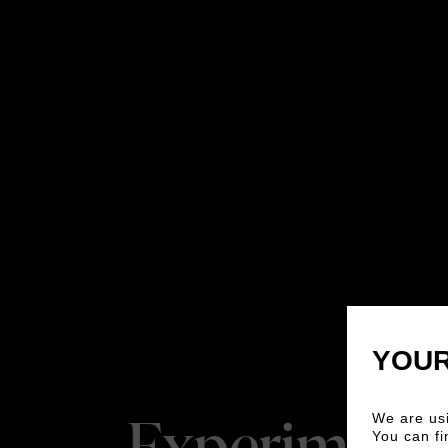
YOUR
Experimenta
We are usi
You can fi