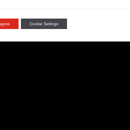
eb
 agree
Cookie Settings
el renombrado