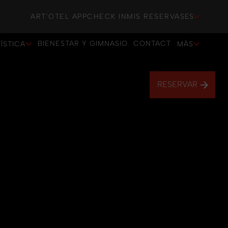
ART'OTEL APP
CHECK IN
MIS RESERVAS
ES
BIENESTAR Y GIMNASIO
CONTACT
ÍSTICA
MÁS
BIENESTAR Y GIMNASIO
CONTACT
RESERVAR