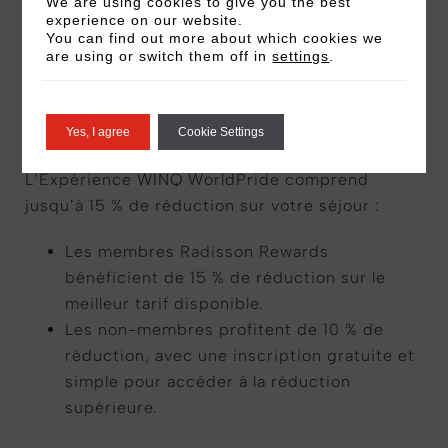
We are using cookies to give you the best
des fêtes et événements spéciaux célébrant la
experience on our website.
Pride, la créativité et l’expression de soi.
You can find out more about which cookies we
are using or switch them off in
settings
.
Économies exclusives
Yes, I agree
Cookie Settings
L’Expérience WINQ WorldPride comprend
jusqu’à 15 % de réduction sur votre séjour :
Les membres Radisson Rewards
bénéficient de 15 % de réduction sur le
meilleur tarif disponible.
Les non-membres profitent de 10 % de
réduction, avec une inscription gratuite et
simple pour accéder à la réduction
supérieure.