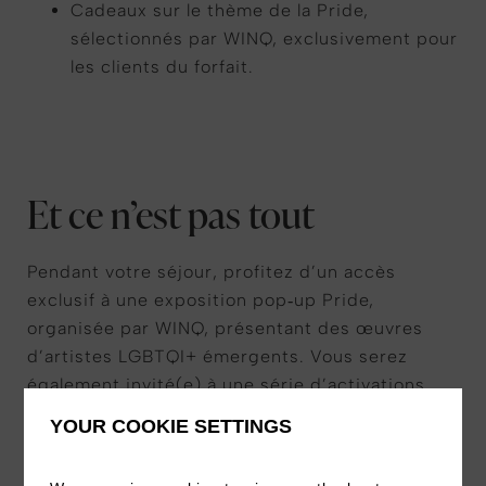
Cadeaux sur le thème de la Pride,
sélectionnés par WINQ, exclusivement pour
les clients du forfait.
Et ce n’est pas tout
Pendant votre séjour, profitez d’un accès
exclusif à une exposition pop‑up Pride,
organisée par WINQ, présentant des œuvres
d’artistes LGBTQI+ émergents. Vous serez
également invité(e) à une série d’activations
Pride organisées à l’art’otel Amsterdam tout au
YOUR COOKIE SETTINGS
long du mois — d’un GLAM.BAR offert pour vous
préparer à la parade des canaux du 1er août, à