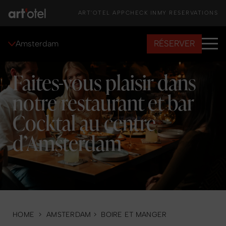
ART'OTEL APP
CHECK IN
MY RESERVATIONS
RÉSERVER
Amsterdam
Faites-vous plaisir dans
notre restaurant et bar
Cocktal au centre
d’Amsterdam
HOME
>
AMSTERDAM
>
BOIRE ET MANGER