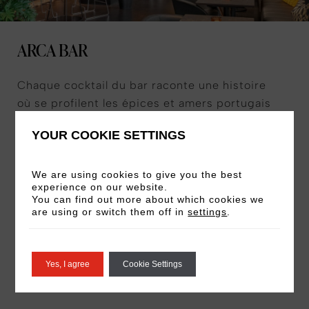
ARCA BAR
Chaque cocktail du bar raconte une histoire
où se profilent les épices et amers portugais
et asiatiques, élaborant un menu telle une
YOUR COOKIE SETTINGS
invitation à la découverte de goûts exquis.
Les cocktails sont parfaitement accordés aux
petites assiettes ARCA à partager du menu
We are using cookies to give you the best
experience on our website.
bar, vous pouvez également les déguster
You can find out more about which cookies we
seuls.
are using or switch them off in
settings
.
EN SAVOIR PLUS
Yes, I agree
Cookie Settings