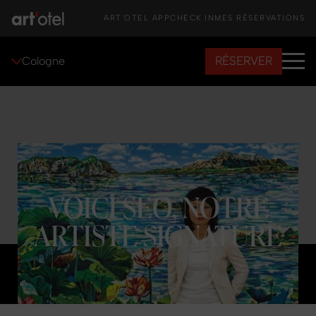
ART'OTEL APP
CHECK IN
MES RÉSERVATIONS
RÉSERVER
Cologne
VOICI SEO, NOTRE
ARTISTE SIGNATURE