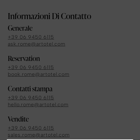
Informazioni Di Contatto
Generale
+39 06 9450 6115
ask.rome@artotel.com
Reservation
+39 06 9450 6115
book.rome@artotel.com
Contatti stampa
+39 06 9450 6115
hello.rome@artotel.com
Vendite
+39 06 9450 6115
sales.rome@artotel.com