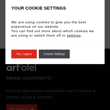
Events
YOUR COOKIE SETTINGS
+39 06 9450 6115
events.rome@artotel.com
We are using cookies to give you the best
experience on our website.
You can find out more about which cookies we
are using or switch them off in
settings
.
Yes, I agree
Cookie Settings
RIMANI AGGIORNATO
Iscriviti alla nostra newsletter per ricevere le
ultime novità e offerte!
ISCRIVITI