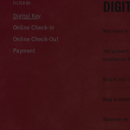
DIGI
FILTER BY:
Digital Key
Online Check-In
Wat moet ik d
Online Check-Out
Payment
Wat gebeurt 
hotelkamer li
Mag ik mijn 
Mag ik zowel
Wanneer en h