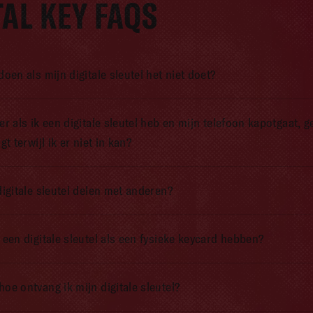
TAL KEY
FAQS
oen als mijn digitale sleutel het niet doet?
er als ik een digitale sleutel heb en mijn telefoon kapotgaat, 
gt terwijl ik er niet in kan?
digitale sleutel delen met anderen?
 een digitale sleutel als een fysieke keycard hebben?
oe ontvang ik mijn digitale sleutel?