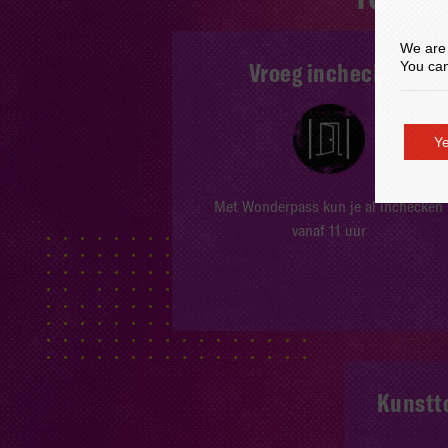
We are 
Vroeg inchecken
You can
Ye
Met Wonderpass kun je al inchecken
vanaf 11 uur
Kunstt