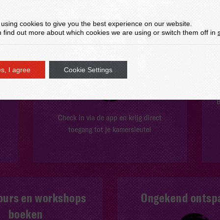
using cookies to give you the best experience on our website.
Online inchecken in 30
 find out more about which cookies we are using or switch them off in
seconden
s, I agree
Cookie Settings
B
Check in via de app en krijg direct
toegang tot je kamersleutel
ours en workshops
Ongekend ontsp
boeken