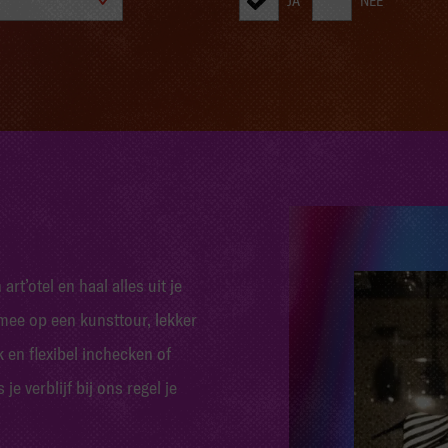
JA
NEE
rt’otel en haal alles uit je
mee op een kunsttour, lekker
en flexibel inchecken of
 verblijf bij ons regel je