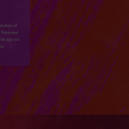
 duiken of
? Reserveer
n de app om
ijn