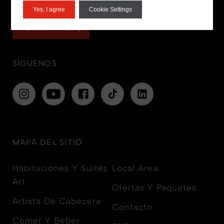
perderte nuestras novedades y ofertas.
Yes, I agree
Cookie Settings
REGÍSTRATE
SÍGUENOS
MAPA DEL SITIO
Habitaciones Y Suites
Local Area
Art
Ofertas Y Paquetes
Artista De Cabecera
Contacto
Comer Y Beber