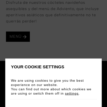
Disfruta de nuestros cócteles navideños
asequibles y del menú de Adviento, que incluye
aperitivos asiáticos que definitivamente no te
querrás perder!
MENÚ
YOUR COOKIE SETTINGS
We are using cookies to give you the best
experience on our website.
You can find out more about which cookies we
STAY IN THE LOOP
are using or switch them off in
settings
.
Regístrate para recibir nuestro boletín y no