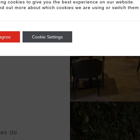
ng cookies to give you the best experience on our website.
b. De la
nd out more about which cookies we are using or switch them 
mos un
a los
 en
 agree
Cookie Settings
res de