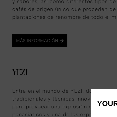
y sabores, así como diferentes tipos de
cafés de origen único que proceden de
plantaciones de renombre de todo el m
MÁS INFORMACIÓN
YEZI
Entra en el mundo de YEZI, donde plat
tradicionales y técnicas innovadoras se
YOUR
para provocar una explosión de sabore
panasiáticos y una de las experiencias