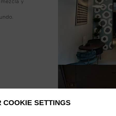
 mezcla y
undo.
os
 funden
 COOKIE SETTINGS
s