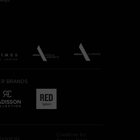
ER BRANDS
Creative by
Rewards