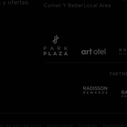
 y ofertas.
Comer Y Beber
Local Area
PARTN
s de uso del sitio
Aviso Legal
Cookies
Radisson 