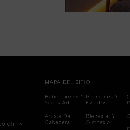
MAPA DEL SITIO
Habitaciones Y
Reuniones Y
O
Suites Art
Eventos
P
Artista De
Bienestar Y
C
Cabecera
Gimnasio
boletín y
F