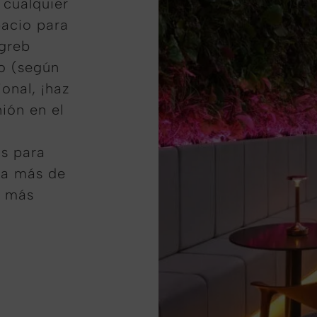
cualquier
pacio para
agreb
o (según
onal, ¡haz
ión en el
s para
ra más de
r más