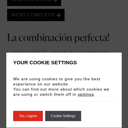
MENÚ COMPLETO
La combinación perfecta!
La bodega GALIĆ, ubicada en el pintoresco
pueblo rural de Kutjevo, fue fundada en 2005 y
YOUR COOKIE SETTINGS
hoy en día gestiona aproximadamente 30
hectáreas de terreno, produciendo 200,000
We are using cookies to give you the best
litros de vino cada año. Su enfoque moderno,
experience on our website.
combinado con la rica tradición vinícola de la
You can find out more about which cookies we
are using or switch them off in
settings
.
región, hace que sus vinos sean la combinación
perfecta para nuestros platos.
Yes, I agree
Cookie Settings
MÁS SOBRE ELLOS