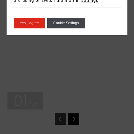
are using or switch them off in
settings
.
Yes, I agree
Cookie Settings
01
/05