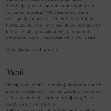
započinješ jutro ili se puniš energijom prije
istraživanja grada, ARCA Bar je savršena
destinacija za brunch. Smjesti se u udoban
kutak, uživaj u omiljenoj kavi ili osvježavajućem
koktelu i kušaj jelovnik osmišljen da spoji
udobnost i okus –
svaki dan od 10 do 13 sati.
Dođi gladan, otiđi sretan.
Meni
Uživaj u omiljenim, utješnim jelima poput naših
Domaćih Palačinki
, hranjivih
Zdjele s Avokadom
ili Patlidžanom
ili savršeno otopljenog
Tost
sendviča s Tri Vrste Sira
.
Želiš nešto osvježavajuće? Počasti se našim