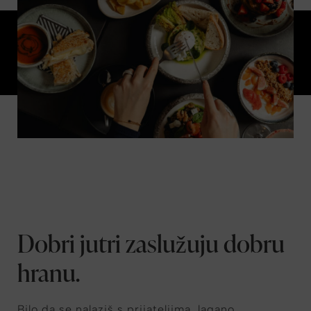
Dobri jutri zaslužuju dobru
hranu.
Bilo da se nalaziš s prijateljima, lagano