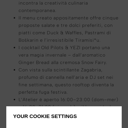
incontra la creatività culinaria
contemporanea.
Il menu creato appositamente offre cinque
proposte salate e tre dolci preferiti, con
piatti come Duck & Waffles, Pastrami di
Boškarin e l’irresistibile Tiramisi*u.
I cocktail Old Pilots & YEZI portano una
vera magia invernale – dall’aromatico
Ginger Bread alla cremosa Snow Fairy.
Con vista sulla scintillante Zagabria,
profumo di cannella nell’aria e DJ set nei
fine settimana, questo rooftop diventa la
perfetta fuga festiva.
L’Atelier è aperto 16:00–23:00 (dom–mer)
e 16:00–01:00 (gio–sab) – il luogo ideale
per vivere l’Avvento dall’alto della città.
YOUR COOKIE SETTINGS