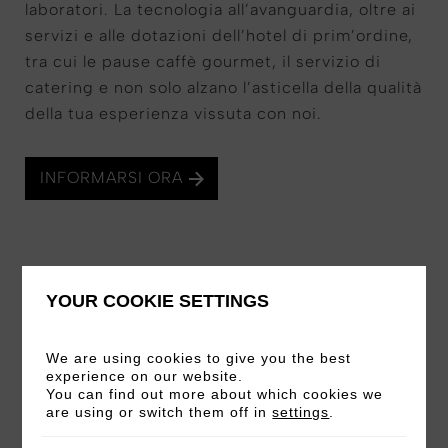
laboratori. La tecnologia all’avanguardia, oltre ai
servizi e alle dotazioni dell’hotel di prim’ordine,
tra cui le pause caffè gourmet, il servizio di
catering e non solo alzano l’asticella della qualità
della tua esperienza vissuta con noi.
INFORMARSI ORA
YOUR COOKIE SETTINGS
Ristorante e Bar
We are using cookies to give you the best
experience on our website.
You can find out more about which cookies we
Per un’atmosfera contemporanea, il ristorante e
are using or switch them off in
settings
.
bar YEZI può essere utilizzato anche per eventi