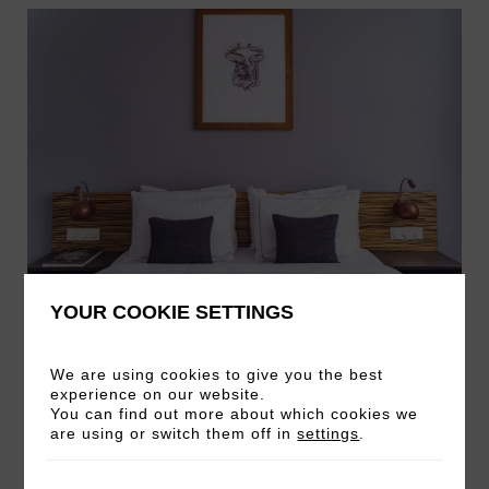
HABITACIÓN ART
YOUR COOKIE SETTINGS
CON CAPACIDAD PARA 2 ADULTOS
We are using cookies to give you the best
DOS CAMAS INDIVIDUALES O UNA DOBLE
20 M2
experience on our website.
You can find out more about which cookies we
are using or switch them off in
settings
.
Pruebe el confort de nuestras habitaciones Art.
Con un tamaño perfecto para dos personas,