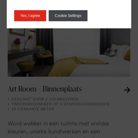
Yes, I agree
Cookie Settings
Art Room – Binnenplaats
GESCHIKT VOOR 2 VOLWASSENEN
TWEEPERSOONSBED OF 2 EENPERSOONSBEDDEN
20 VIERKANTE METER
Word wakker in een ruimte met vrolijke
kleuren, unieke kunstwerken en een