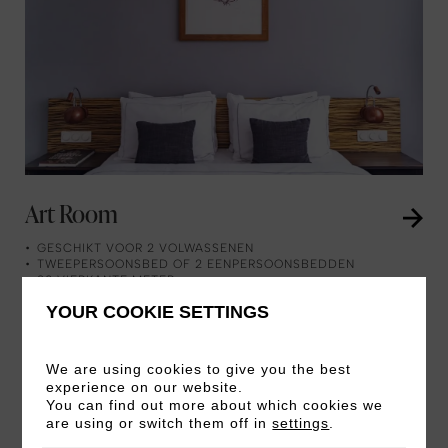
Art Room
GESCHIKT VOOR 2 VOLWASSENEN
TWEEPERSOONSBED OF 2 EENPERSOONSBEDDEN
20 VIERKANTE METER
YOUR COOKIE SETTINGS
Geniet van comfort in onze Art Rooms. De
ideale tweepersoonskamer voor een
We are using cookies to give you the best
weekendje weg of een zakenreis.
experience on our website.
You can find out more about which cookies we
are using or switch them off in
settings
.