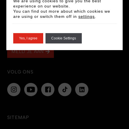
We are using cookies to give you the best
experience on our website.
You can find out more about which cookies we
BLIJF KIJKEN
are using or switch them off in
settings
.
Meld je aan voor onze nieuwsbrief voor het
laatste nieuws en aanbiedingen!
Yes, I agree
Cookie Settings
MELD JE AAN
VOLG ONS
SITEMAP