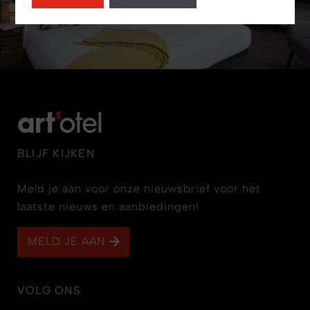
BLIJF KIJKEN
Meld je aan voor onze nieuwsbrief voor het
laatste nieuws en aanbiedingen!
MELD JE AAN
VOLG ONS