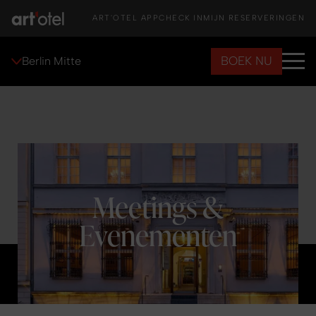
ART'OTEL APP
CHECK IN
MIJN RESERVERINGEN
BOEK NU
Berlin Mitte
Meetings &
Evenementen