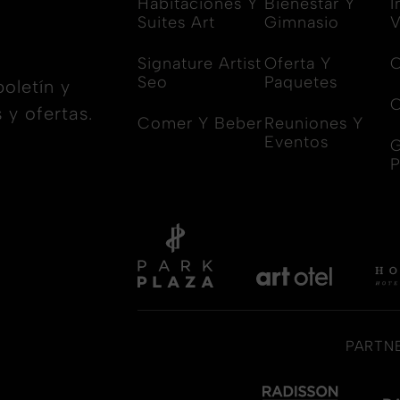
Habitaciones Y
Bienestar Y
I
Suites Art
Gimnasio
V
Signature Artist
Oferta Y
C
Seo
Paquetes
boletín y
 y ofertas.
Comer Y Beber
Reuniones Y
Eventos
G
PARTN