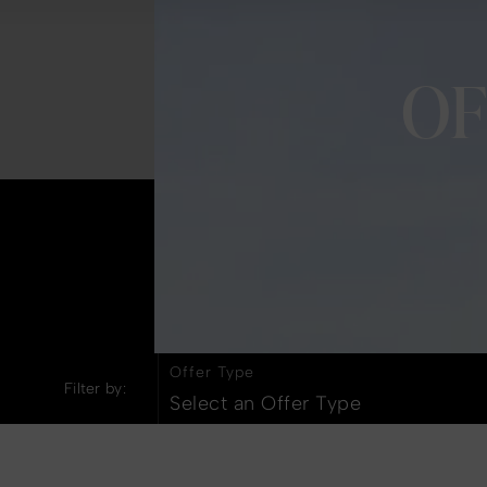
OF
Comer y bebe
Offer Type
Filter by:
Select an Offer Type