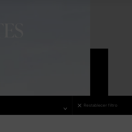
TES
tas de hoteles
Restablecer filtro