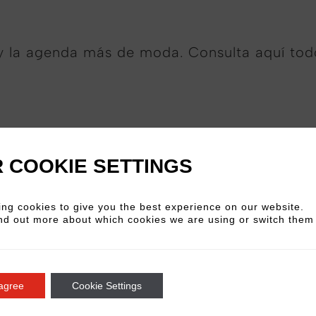
y la agenda más de moda. Consulta aquí tod
No items could be found
 COOKIE SETTINGS
ng cookies to give you the best experience on our website.
nd out more about which cookies we are using or switch them 
 agree
Cookie Settings