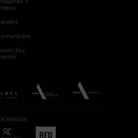
mágenes Y
ídeos
areers
Comunícate
reen Key
Premio
ER BRANDS