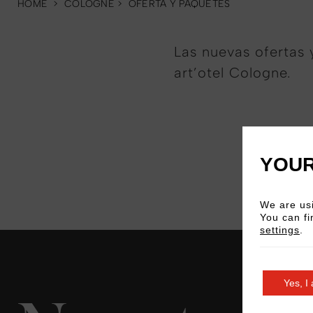
HOME
>
COLOGNE
>
OFERTA Y PAQUETES
Las nuevas ofertas 
art’otel Cologne.
YOUR
We are usi
You can fi
settings
.
Yes, I