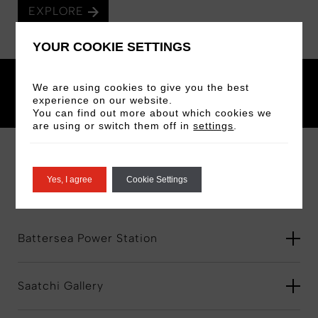
EXPLORE
YOUR COOKIE SETTINGS
FILTER BY:
We are using cookies to give you the best
Art & Architecture
experience on our website.
You can find out more about which cookies we
are using or switch them off in
settings
.
ART & ARCHITECTURE
FAQS
Yes, I agree
Cookie Settings
Battersea Power Station
Saatchi Gallery