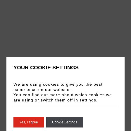
YOUR COOKIE SETTINGS
We are using cookies to give you the best
experience on our website.
01
You can find out more about which cookies we
/05
are using or switch them off in
settings
.
Yes, I agree
Cookie Settings