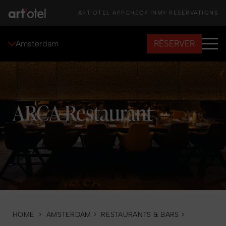
ART'OTEL APP
CHECK IN
MY RESERVATIONS
RÉSERVER
Amsterdam
ARCA Restaurant
HOME
>
AMSTERDAM
>
RESTAURANTS & BARS
>