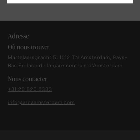
Adresse
Où nous trouver
Martelaarsgracht 5, 1012 TN Amsterdam, Pays-
Bas En face de la gare centrale d'Amsterdam
Nous contacter
+31 20 820 5333
info@arcaamsterdam.com