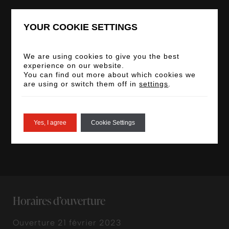
Adresse
YOUR COOKIE SETTINGS
Où nous trouver
15e étage, art’otel London Battersea Power
We are using cookies to give you the best
experience on our website.
Station, 1 Electric Boulevard, Londres SW11 8BJ
You can find out more about which cookies we
are using or switch them off in
settings
.
Nous contacter
020 3833 8333
Yes, I agree
Cookie Settings
info@joiabattersea.co.uk
Horaires d’ouverture
Ouverture 21 février 2023