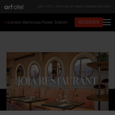
ART'OTEL APP
CHECK IN
MES RÉSERVATIONS
RÉSERVER
London Battersea Power Station
JOIA RESTAURANT