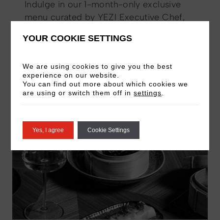
Indulge in our 1-month-only exclusive
menu curated by YEZI Executive Chef,
Dino Knežević.
YOUR COOKIE SETTINGS
LEARN MORE
We are using cookies to give you the best
experience on our website.
You can find out more about which cookies we
are using or switch them off in
settings
.
PAST EVENT
Yes, I agree
Cookie Settings