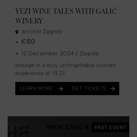
YEZI WINE TALES WITH GALIĆ
WINERY
art'otel Zagreb
€80
12 December 2024 / Zagreb
Indulge in a truly unforgettable culinary
experience at YEZI!
LEARN MORE
GET TICKETS
PAST EVENT