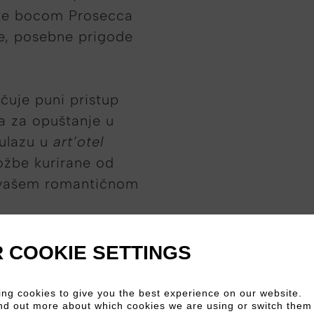
ite bocom Prosecca
ce, posebne prigode
čuje puni pristup
a za opuštanje u
 ulazu u
art’otel
ložbe kurirane od
 vašem romantičnom
 COOKIE SETTINGS
ng cookies to give you the best experience on our website.
nd out more about which cookies we are using or switch them 