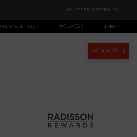
MY RESERVATIONS
HR
WELLNESS
RTS & CULTURE
MORE
WELLNESS
BOOK NOW