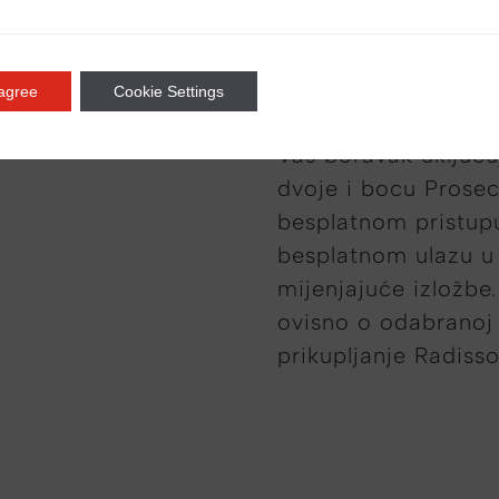
 agree
Cookie Settings
Vaš boravak uključu
dvoje i bocu Prosec
besplatnom pristupu
besplatnom ulazu 
mijenjajuće izložb
ovisno o odabranoj 
prikupljanje Radis