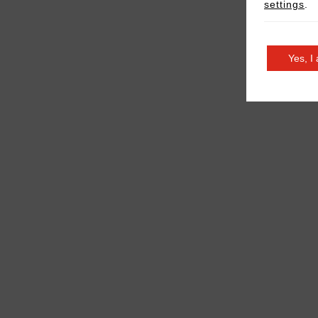
settings
.
Yes, I