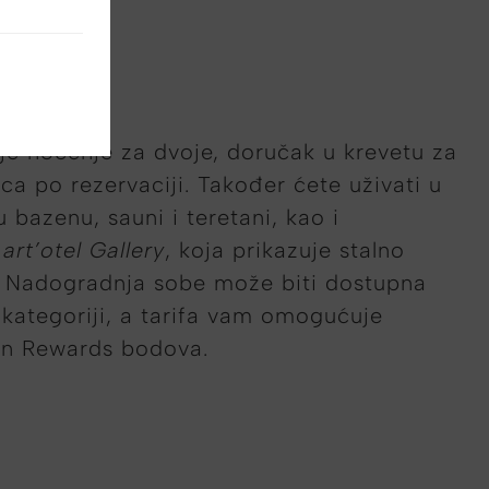
je noćenje za dvoje, doručak u krevetu za
ca po rezervaciji. Također ćete uživati u
 bazenu, sauni i teretani, kao i
u
art’otel Gallery
, koja prikazuje stalno
e. Nadogradnja sobe može biti dostupna
kategoriji, a tarifa vam omogućuje
son Rewards bodova.