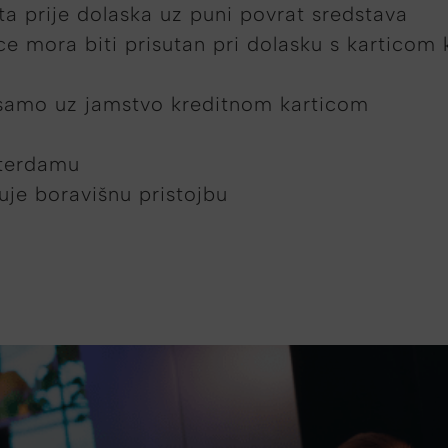
a prije dolaska uz puni povrat sredstava
ice mora biti prisutan pri dolasku s karticom
samo uz jamstvo kreditnom karticom
sterdamu
čuje boravišnu pristojbu