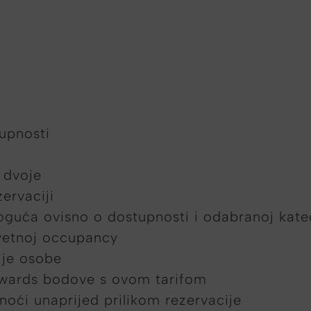
upnosti
 dvoje
ervaciji
uća ovisno o dostupnosti i odabranoj kateg
vetnoj occupancy
ije osobe
ewards bodove s ovom tarifom
noći unaprijed prilikom rezervacije