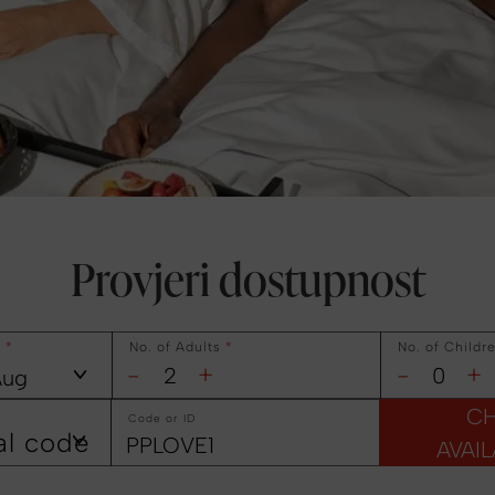
Provjeri dostupnost
t
*
No. of Adults
*
No. of Childr
-
+
-
+
C
Code or ID
al code
AVAIL