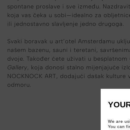
spontane proslave i sve između. Nazdrav
koja vas čeka u sobi—idealno za obljetni
ili jednostavno slavljenje jedno drugoga.
Svaki boravak u art’otel Amsterdamu uklju
našem bazenu, sauni i teretani, savršenim
dvoje. Također ćete uživati u besplatnom
Gallery
, koja donosi stalno mijenjajuće iz
NOCKNOCK ART, dodajući dašak kulture
odmoru.
YOUR
We are usi
You can fi