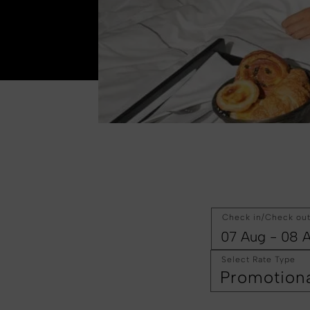
Check in/Check ou
Select Rate Type
Promotion