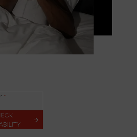
en
*
HECK
ABILITY