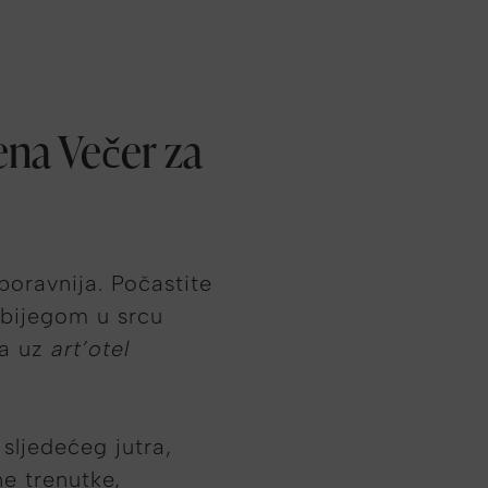
na Večer za
boravnija. Počastite
 bijegom u srcu
ma uz
art’otel
sljedećeg jutra,
ne trenutke,