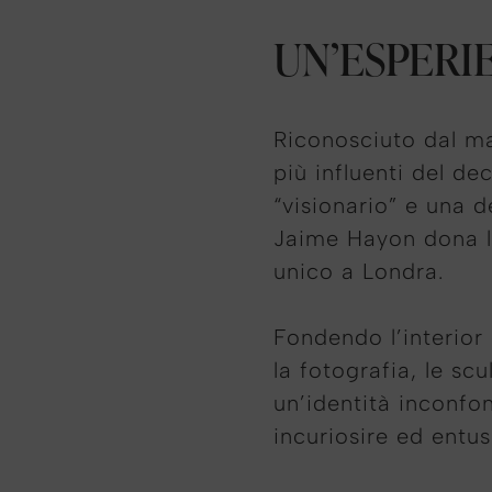
UN’ESPERI
Riconosciuto dal m
più influenti del de
“visionario” e una d
Jaime Hayon dona la
unico a Londra.
Fondendo l’interior 
la fotografia, le sc
un’identità inconfond
incuriosire ed entusi