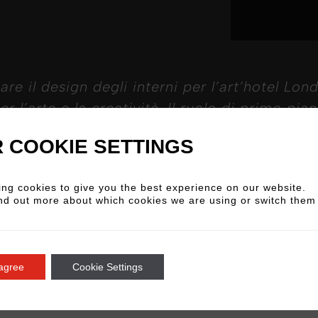
are il design degli interni per l’art’hotel L
 l’arte e la creatività. Il ruolo di primo piano
ione tra arte, prodotto e interior design da 
 COOKIE SETTINGS
alcosa di davvero speciale in questa iconica l
ng cookies to give you the best experience on our website.
nd out more about which cookies we are using or switch them 
 agree
Cookie Settings