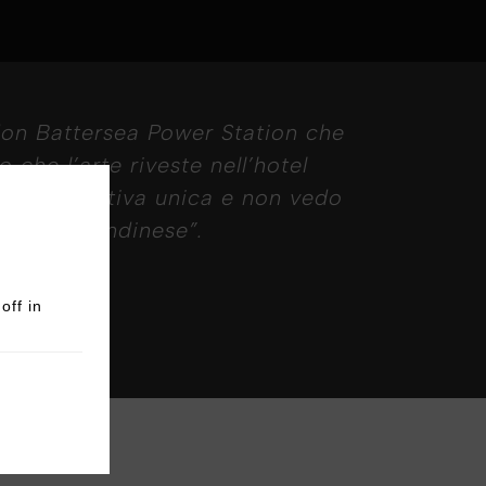
ondon Battersea Power Station che
 che l’arte riveste nell’hotel
una prospettiva unica e non vedo
ocation londinese”.
off in