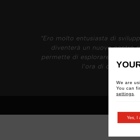
“Ero molto entusiasta di svilupp
diventerà un nuovo centro per
permette di esplorare l’interaz
YOUR
l’ora di creare qu
We are usi
You can fi
settings
.
Yes, I