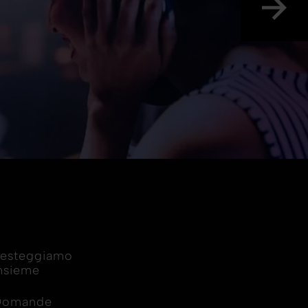
esteggiamo
nsieme
Domande