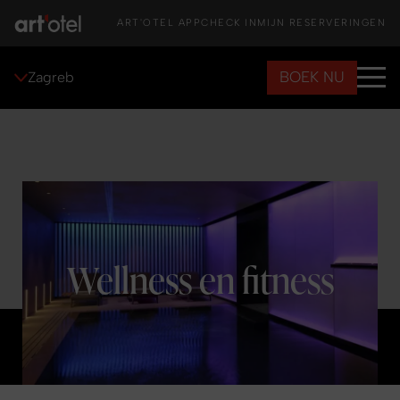
ART'OTEL APP
CHECK IN
MIJN RESERVERINGEN
BOEK NU
Zagreb
Wellness en fitness