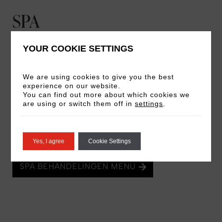
SPA
Na een verkwikkende work-out kun je je door
YOUR COOKIE SETTINGS
een van onze deskundige behandelaars laten
verwennen met een heerlijke massage. Laat alle
We are using cookies to give you the best
spanning gaan en loop opgepept de deur uit. Je
experience on our website.
You can find out more about which cookies we
kunt ook een luxe gezichts- of
are using or switch them off in
settings
.
lichaamsbehandeling boeken.
Werktijden: 08:00 – 21:00h
Yes, I agree
Cookie Settings
SPA BEHANDELINGEN MENU