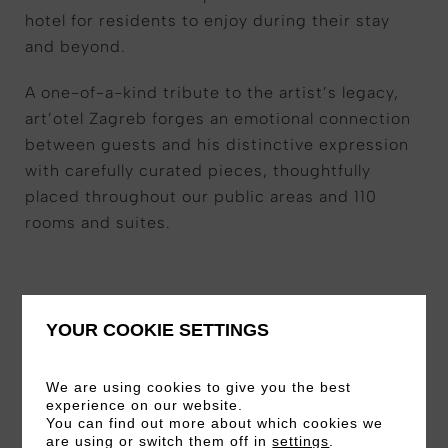
hotel for residents to enjoy during their stay
and beyond.
A one-of-a-kind tribute to the artist’s legacy,
art’otel Zagreb forges an emotional connection
between guests and his distinctive expression
with carefully curated pieces, thoughtfully
placed throughout our public areas and 110
rooms and suites.
YOUR COOKIE SETTINGS
SIGNIFICANCE
We are using cookies to give you the best
experience on our website.
Born in Zagreb, Bućan was a leading figure in
You can find out more about which cookies we
the region’s New Art Practice movement,
are using or switch them off in
settings
.