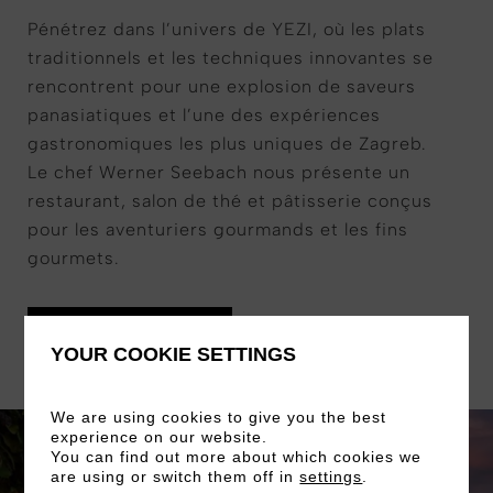
Pénétrez dans l’univers de YEZI, où les plats
traditionnels et les techniques innovantes se
rencontrent pour une explosion de saveurs
panasiatiques et l’une des expériences
gastronomiques les plus uniques de Zagreb.
Le chef Werner Seebach nous présente un
restaurant, salon de thé et pâtisserie conçus
pour les aventuriers gourmands et les fins
gourmets.
EN SAVOIR PLUS
YOUR COOKIE SETTINGS
We are using cookies to give you the best
experience on our website.
You can find out more about which cookies we
are using or switch them off in
settings
.