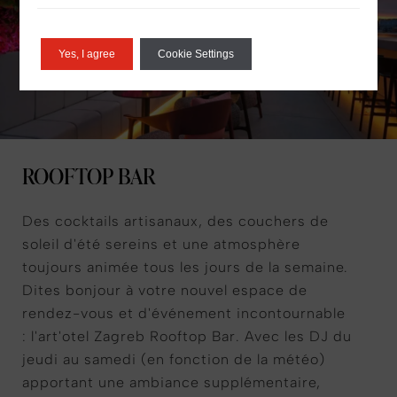
Yes, I agree
Cookie Settings
ROOFTOP BAR
Des cocktails artisanaux, des couchers de
soleil d'été sereins et une atmosphère
toujours animée tous les jours de la semaine.
Dites bonjour à votre nouvel espace de
rendez-vous et d'événement incontournable
: l'art'otel Zagreb Rooftop Bar. Avec les DJ du
jeudi au samedi (en fonction de la météo)
apportant une ambiance supplémentaire,